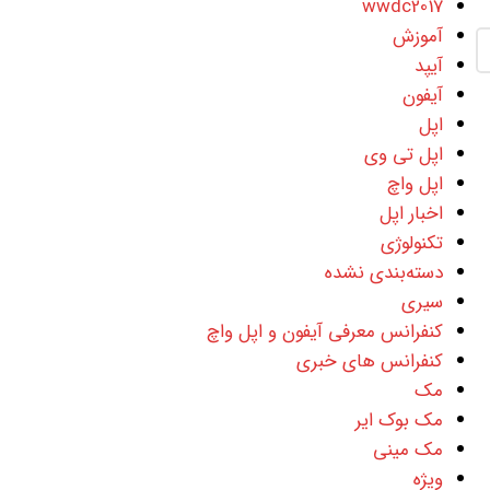
wwdc2017
آموزش
آیپد
آیفون
اپل
اپل تی وی
اپل واچ
اخبار اپل
تکنولوژی
دسته‌بندی نشده
سیری
کنفرانس معرفی آیفون و اپل واچ
کنفرانس های خبری
مک
مک بوک ایر
مک مینی
ویژه