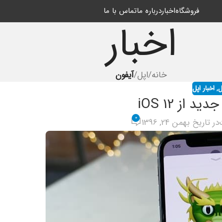
فروشگاه
اخبار
درباره ما
تماس با ما
اخبار
خانه
/
اپل
/
آیفون
ل
,
اخبار اپل
 از iOS 12
0
در تاریخ بهمن 24, 1396