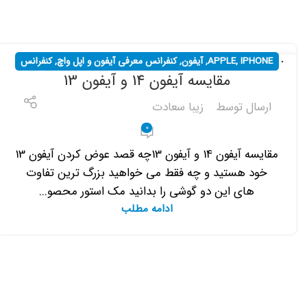
IPHONE
,
APPLE
,
آیفون
,
کنفرانس معرفی آیفون و اپل واچ
,
کنفرانس
17
مقایسه آیفون 14 و آیفون 13
شهریور
های خبری
ارسال توسط
زیبا سعادت
0
مقایسه آیفون 14 و آیفون 13چه قصد عوض کردن آیفون 13
خود هستید و چه فقط می خواهید بزرگ ترین تفاوت
های این دو گوشی را بدانید مک استور محصو...
ادامه مطلب