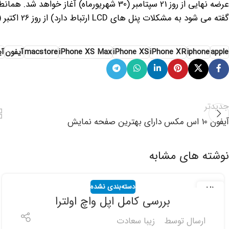
گفته می شود به مشکلات پنل های LCD ارتباط دارد) از روز 26 اکتبر (4 آبان ماه) در دسترس مشتریان قرار خواهد گرفت
apple
iphone
iPhone XR
iPhone XS
iPhone XS Max
macstore
آیفون
آی
جدیدتر
آیفون 10 اس مکس دارای بهترین صفحه نمایش
نوشته های مشابه
دسته‌بندی نشده
21
بررسی کامل اپل واچ اولترا
شهریور
ارسال توسط
زیبا سعادت