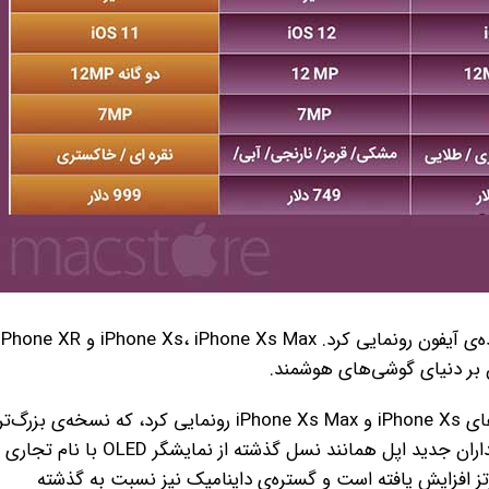
اپل شب گذشته طی رویدادی اختصاصی از جدیدترین اعضای خانواده‌ی آیفون رونمایی کرد. iPhone Xs، iPhone Xs Max و ne XR
ن بر دنیای گوشی‌های هوشمند.
اپل از جایگزین iPhone X را در دو نسخه‌ی 5.8 و 6.5 اینچی با نام‌های iPhone Xs و iPhone Xs Max رونمایی کرد، که نسخه‌ی بزرگ‌ت
ابعاد فیزیکی تقریبا یکسانی با آیفون 8 پلاس 5.5 اینچی دارد. پرچمداران جدید اپل همانند نسل گذشته از نمایشگر OLED با نام تجاری
ینا استفاده می‌کنند؛ اما نرخ نوسازی تصویر در آن‌ها با 120 هرتز افزایش یافته است و گستره‌ی داینامیک نیز نسبت به گذشته