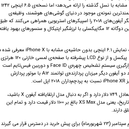
افزایشی 60 درصدی را نشان می
خود دارد. پردازنده‌ی جدید A12 به عنوان توانمند‌ترین نمونه‌ی موجود در دنیای گوشی‌های هوشمند، وظیفه‌ی
تامین پردازشی گوشی‌های جدید اپل را برعهده خواهد داشت. نمایشگر آیفون‌های 2018 را اسپیکرهای استریویی همراهی می‌کنند که طب
ادعای اپل، صدای فراگیرتر و 50 درصد بلندتری را ارائه می‌دهند. دوربین دوگانه 12 مگاپیکسلی با لرزشگیر اپتیکال و سنسور‌های بهبود یافت
iPhone XR اپل به عنوان گوشی هوشمندی میان‌رده، مجهز به صفحه نمایش 6.1 اینچی بدون حاشیه‌ی مشابه با iPhone X م
پیکسل و از نوع LCD پیشرفته با صفحه‌ی لمسی خازنی 120 هرتزی
است. بریدگی موجود در صفحه نمایش گوشی هوشمند اپل محل قرارگیری سیستم تشخیص چهره‌ی Face ID و دوربین فیس‌تایم است
که بخشی از این سیستم هم محسوب می‌شود. این گوشی نیز همانند دو آیفون دیگر میزبان پردازنده‌ی توانمند A12 با موتور پردازش
ت.
به این ترتیب، ارزان قیمت ترین آیفون با پنل نمایشگر LCD قیمتی معادل 749 دلار دارد و اگر به دنبال مدل ارتقایافته آیفون X باشید،
مجدداً باید 999 دلار پرداخت کنید. در این بین اما بزرگ ترین آیفون تاریخ، یعنی مدل XS Max بالغ بر 1100 دلار قیمت دارد و تمام این
از قیمت گذاری که بگذریم، آیفون های XS و XS Max از روز چهاردهم سپتامبر (23 شهریورماه) برای پیش خرید در دسترس قرار می گیرن