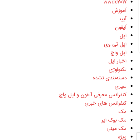
wwdc2017
0
آموزش
همه چیز درباره آیفون 14 اپل آیفون 14 و آیفون 14 پلاس
آیپد
جدید را معرفی کرد. آیفون 14 پلاس یک صفحه نمایش
آیفون
بزرگ 6.7 اینچی را به کسانی ...
اپل
ادامه مطلب
اپل تی وی
اپل واچ
اخبار اپل
تکنولوژی
دسته‌بندی نشده
سیری
کنفرانس معرفی آیفون و اپل واچ
کنفرانس های خبری
مک
مک بوک ایر
مک مینی
ویژه