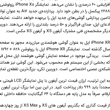
2688 پیکسل را در بطن 
دیگر مشخصه‌ی فنی مشترک آیفون XS و آیفون XS مکس است.
سال گذشته است. نمایشگر iPhone XR اپل با رزولوشن 828 × 1792
شبکه‌ی عصبی اختصاصی است. دوربین تکی، بزرگ‌ترین نقطه‌ی تمایز iPhone XR نسبت به پردچم‌داران 2018 اپل اس
ارقام، صرفاً به مدل پایه هر دستگاه با 64 گیگابایت حافظه داخلی تعلق دارند.