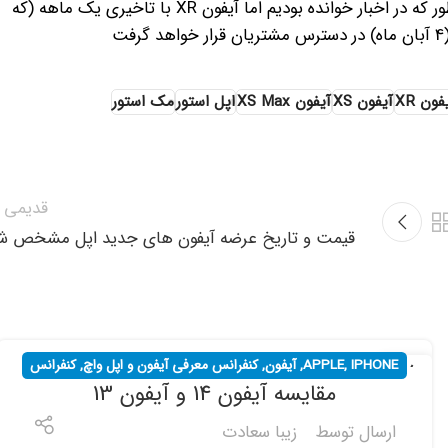
عرضه نهایی از روز 21 سپتامبر (30 شهریورماه) آغاز خواهد شد. همانطور که در اخبار خوانده بودیم اما آیفون XR با تاخیری یک ماهه (که
فون XR
آیفون XS
آیفون XS Max
اپل استور
مک استور
قدیمی ت
قیمت و تاریخ عرضه آیفون های جدید اپل مشخص ش
IPHONE
,
APPLE
,
آیفون
,
کنفرانس معرفی آیفون و اپل واچ
,
کنفرانس
17
مقایسه آیفون 14 و آیفون 13
شهریور
های خبری
ارسال توسط
زیبا سعادت