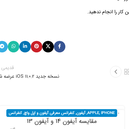
 کار را انجام ندهید.
قدیمی ت
نسخه جدید iOS 11.0.2 عرضه شد
IPHONE
,
APPLE
,
آیفون
,
کنفرانس معرفی آیفون و اپل واچ
,
کنفرانس
17
مقایسه آیفون 14 و آیفون 13
شهریور
های خبری