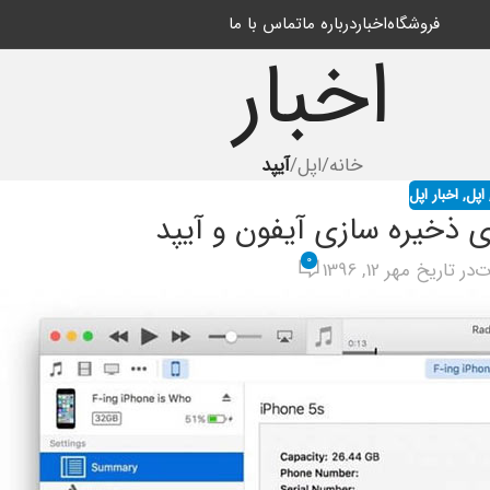
فروشگاه
اخبار
درباره ما
تماس با ما
اخبار
خانه
/
اپل
/
آیپد
اپل
,
اخبار اپل
 ذخیره سازی آیفون و آیپد
0
ت
در تاریخ مهر 12, 1396