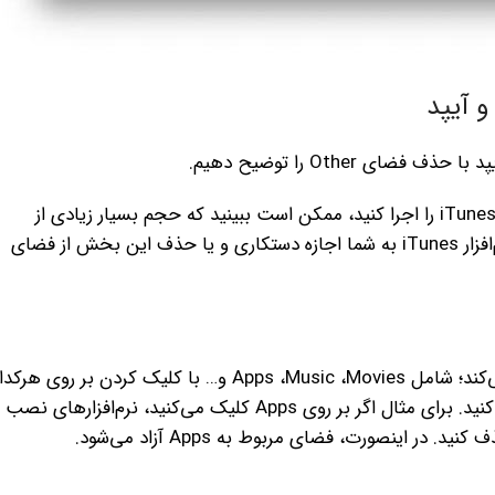
 آیپد
Other را توضیح دهیم.
هنگامی که آیفون و یا آیپدتان را به کامپیوتر خود وصل و پس از آن iTunes را اجرا کنید، ممکن است ببینید که حجم بسیار زیادی از
فضای دستگاهتان توسط بخشی با نام Other اشغال شده است. نرم‌افزار iTunes به شما اجازه دستکاری و یا حذف این بخش از فضای
نرم‌افزار iTunes اطلاعات دستگاهتان را در چند قسمت طبقه‌بندی می‌کند؛ شامل Apps ،Music ،Movies و… با کلیک کردن بر روی ه
از آن‌ها، می‌توانید دقیقا محتوای آن‌ها را ببینید و به راحتی مدیریت کنید. برای مثال اگر بر روی Apps کلیک می‌کنید، نرم‌افزارهای نصب
در اینصورت، فضای مربوط به Apps آزاد می‌شود.