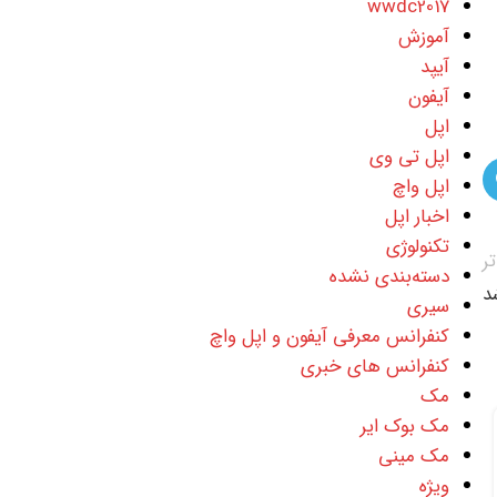
wwdc2017
آموزش
آیپد
آیفون
اپل
اپل تی وی
اپل واچ
اخبار اپل
تکنولوژی
ر
دسته‌بندی نشده
سیری
کنفرانس معرفی آیفون و اپل واچ
کنفرانس های خبری
مک
مک بوک ایر
IPHONE
,
آیفون
,
دسته‌بندی نشده
,
کنفرانس معرفی آیفون و اپل واچ
,
17
مک مینی
همه چیز درباره آیفون 14
شهریور
کنفرانس های خبری
ویژه