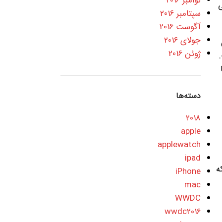
نوامبر 2016
ی
سپتامبر 2016
آگوست 2016
جولای 2016
پس
ژوئن 2016
.
دسته‌ها
2018
apple
applewatch
ipad
ند که
iPhone
mac
WWDC
wwdc2016