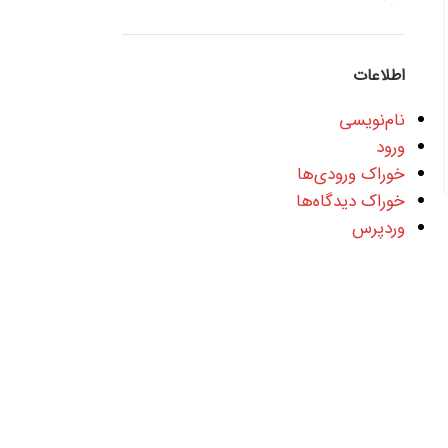
ارسال توسط
زیبا سعادت
0
اطلاعات
همه چیز درباره آیفون 14 اپل آیفون 14 و آیفون 14 پلاس
جدید را معرفی کرد. آیفون 14 پلاس یک صفحه نمایش
نام‌نویسی
بزرگ 6.7 اینچی را به کسانی ...
ورود
ادامه مطلب
خوراک ورودی‌ها
خوراک دیدگاه‌ها
وردپرس