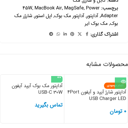
دسته:
کابل و شارژر
,
مک
برچسب:
Power
,
MagSafe
,
MacBook Air
,
45W
Adapter
,
آداپتور
,
آداپتور مک بوک
,
اپل استور
,
شارژر مک
بوک
,
مک بوک ایر
اشتراک گذاری:
محصولات مشابه
آداپتور مک بوک آیپد آیفون
اتمام موجودی
آداپتور شارژ آیپد و آیفون 4Port
USB-C 30W
USB Charger LED
تماس بگیرید
۰
تومان