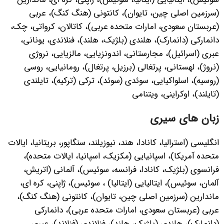
(سرزمین اصلی چین، تایوان)، کانتونی (هنگ کنگ)، عربی
(عربستان سعودی، امارات متحده عربی)، کاتالان، کرواتی، چک،
دانمارکی (دانمارک)، هلندی (بلژیک، هلند)، فنلاندی، یونانی،
عبری (اسرائیل)، مجارستانی، اندونزیایی، مالزیایی، نروژی
(نروژ)، لهستانی، پرتغالی (برزیل، پرتغال)، رومانیایی، روسی
(روسیه)، اسلواکیایی، سوئدی (سوئد)، ترکی (ترکیه)، تایلندی
(تایلند)، اوکراینی، ویتنامی
زبان های سیری
انگلیسی (استرالیا، کانادا، هند، نیوزیلند، سنگاپور، بریتانیا، ایالات
متحده آمریکا)، اسپانیایی (مکزیک، اسپانیا، ایالات متحده)،
فرانسوی (بلژیک، کانادا، فرانسه، سوئیس)، آلمانی (اتریش،
آلمان، سوئیس)، ایتالیایی (ایتالیا) ، سوئیس)، ژاپنی، کره ای،
ماندارین (سرزمین اصلی چین، تایوان)، کانتونی (هنگ کنگ)،
عربی (عربستان سعودی، امارات متحده عربی)، دانمارکی
(دانمارک)، هلندی (بلژیک، هلند)، فنلاندی (فنلاند)، عبری