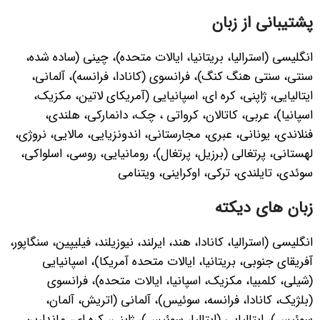
پشتیبانی از زبان
انگلیسی (استرالیا، بریتانیا، ایالات متحده)، چینی (ساده شده،
سنتی، سنتی هنگ کنگ)، فرانسوی (کانادا، فرانسه)، آلمانی،
ایتالیایی، ژاپنی، کره ای، اسپانیایی (آمریکای لاتین، مکزیک،
اسپانیا)، عربی، کاتالان، کرواتی ، چک، دانمارکی، هلندی،
فنلاندی، یونانی، عبری، مجارستانی، اندونزیایی، مالایی، نروژی،
لهستانی، پرتغالی (برزیل، پرتغال)، رومانیایی، روسی، اسلواکی،
سوئدی، تایلندی، ترکی، اوکراینی، ویتنامی
زبان های دیکته
انگلیسی (استرالیا، کانادا، هند، ایرلند، نیوزیلند، فیلیپین، سنگاپور،
آفریقای جنوبی، بریتانیا، ایالات متحده آمریکا)، اسپانیایی
(شیلی، کلمبیا، مکزیک، اسپانیا، ایالات متحده)، فرانسوی
(بلژیک، کانادا، فرانسه، سوئیس)، آلمانی (اتریش، آلمان،
سوئیس)، ایتالیایی (ایتالیا، سوئیس)، ژاپنی، کره ای، ماندارین