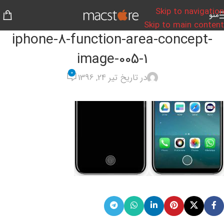
Skip to navigation
منو
Skip to main content
iphone-8-function-area-concept-
image-005-1
0
در تاریخ تیر 24, 1396