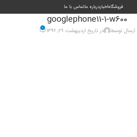
فروشگاه
اخبار
درباره ما
تماس با ما
googlephone11-1-w600
0
ارسال توسط
در تاریخ اردیبهشت 29, 1396