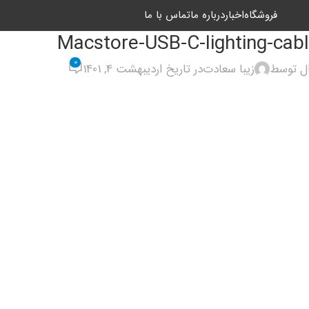
فروشگاه
اخبار
درباره ما
تماس با ما
Macstore-USB-C-lighting-cab
0
ال توسط
زیبا سعادت
در تاریخ اردیبهشت 4, 1401